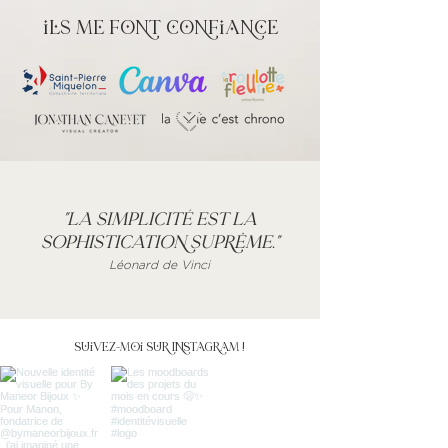
ils me font confiance
"
LA sImpLICIté Est LA
sOpHIstICAtIOn sUprêmE.
"
Léonard de Vinci
Suivez-moi sur Instagram !