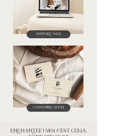
SuPPorT web
CommuNiCatiOn
enchantée ! Moi c'est Célia,