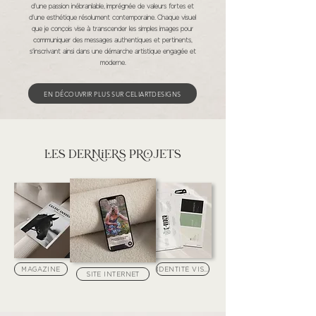
d'une passion inébranlable, imprégnée de valeurs fortes et
d'une esthétique résolument contemporaine. Chaque visuel
que je conçois vise à transcender les simples images pour
communiquer des messages authentiques et pertinents,
s'inscrivant ainsi dans une démarche artistique engagée et
moderne.
EN DÉCOUVRIR PLUS SUR CELIARTDESIGNS
les derniers projets
MAGAZINE
IDENTITÉ VISUELLE
SITE INTERNET