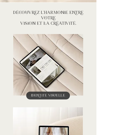
Découvrez L'HaRmoNiE
entre
votre
viSioN et la CrÉaTIviTÉ.
IdentitÉ visUeLLe